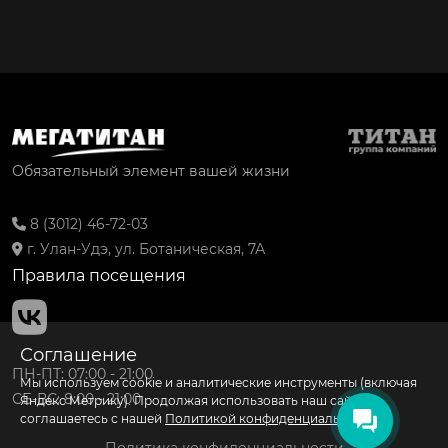
Обязательный элемент вашей жизни
8 (3012) 46-72-03
г. Улан-Удэ, ул. Ботаническая, 7А
Правила посещения
Соглашение
ПН-ПТ: 07:00 - 21:00
Мы используем cookie и аналитические инструменты (включая
СБ-ВС: 8:00 - 21:00
Яндекс Метрику). Продолжая использовать наш сайт, вы
соглашаетесь с нашей
Политикой конфиденциальности
.