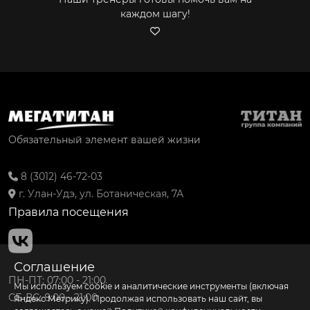
каждом шагу!
Обязательный элемент вашей жизни
8 (3012) 46-72-03
г. Улан-Удэ, ул. Ботаническая, 7А
Правила посещения
Соглашение
ПН-ПТ: 07:00 - 21:00
Мы используем cookie и аналитические инструменты (включая
СБ-ВС: 8:00 - 21:00
Яндекс Метрику). Продолжая использовать наш сайт, вы