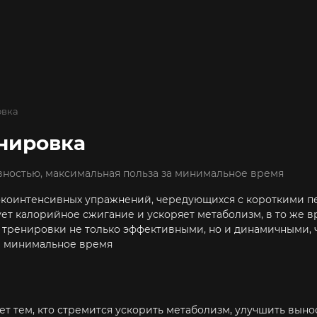
овка
нировка
вностью, максимальная польза за минимальное время
окоинтенсивных упражнений, чередующихся с короткими п
ет калорийное сжигание и ускоряет метаболизм, в то же в
 тренировки не только эффективными, но и динамичными, чт
за минимальное время
 тем, кто стремится ускорить метаболизм, улучшить вынос