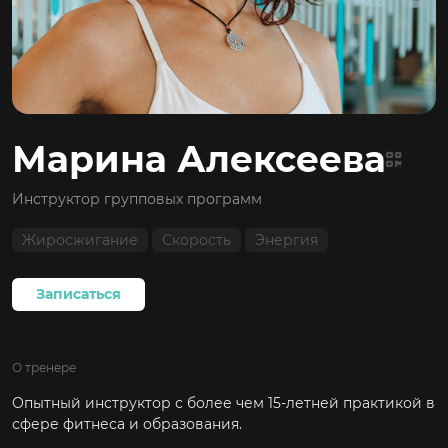
Марина Алексеева
Скачать QR-код
Инструктор групповых программ
Жиросжигание
Скорость
Энергия
Записаться
О тренере
Опытный инструктор с более чем 15-летней практикой в
сфере фитнеса и образования.